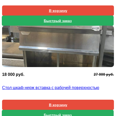
В корзину
Быстрый заказ
П
Т
18 000
руб.
27 000
руб.
ц
ц
с
1
Стол шкаф нерж вставка с рабочей поверхностью
2
0
0
В корзину
Быстрый заказ