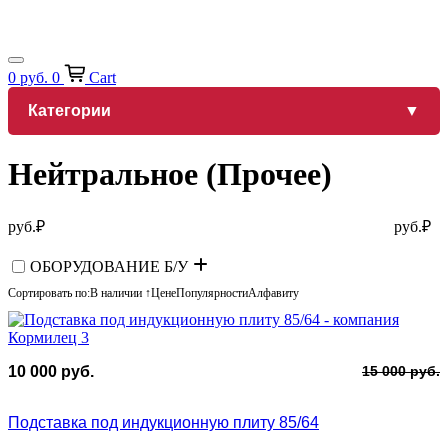
0
руб.
0
Cart
Категории
Нейтральное (Прочее)
руб.
₽
руб.
₽
ОБОРУДОВАНИЕ Б/У
Сортировать по:
В наличии ↑
Цене
Популярности
Алфавиту
П
Т
10 000
руб.
15 000
руб.
ц
ц
с
1
Подставка под индукционную плиту 85/64
1
0
0