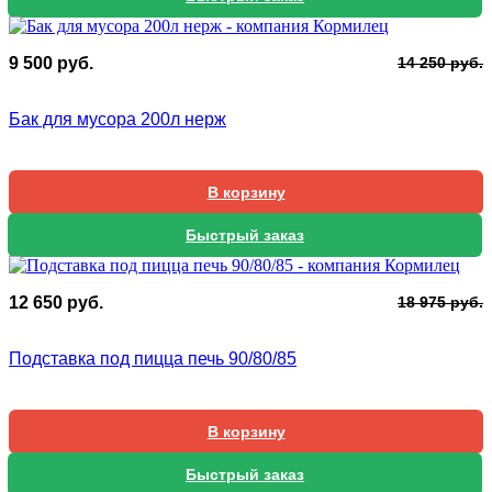
П
Т
9 500
руб.
14 250
руб.
ц
ц
с
9
Бак для мусора 200л нерж
1
5
2
В корзину
Быстрый заказ
П
Т
12 650
руб.
18 975
руб.
ц
ц
с
1
Подставка под пицца печь 90/80/85
1
6
9
В корзину
Быстрый заказ