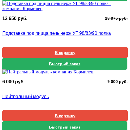
П
Т
12 650
руб.
18 975
руб.
ц
ц
с
1
Подставка под пицца печь нерж УГ 98/83/90 полка
1
6
9
В корзину
Быстрый заказ
П
Т
6 000
руб.
9 000
руб.
ц
ц
с
6
Нейтральный модуль
9
0
0
В корзину
Быстрый заказ