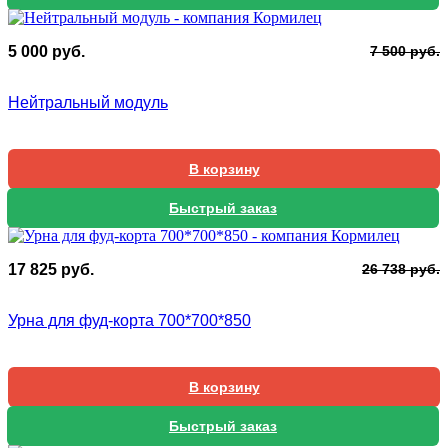
П
Т
5 000
руб.
7 500
руб.
ц
ц
с
5
Нейтральный модуль
7
0
5
В корзину
Быстрый заказ
П
Т
17 825
руб.
26 738
руб.
ц
ц
с
1
Урна для фуд-корта 700*700*850
2
8
7
В корзину
Быстрый заказ