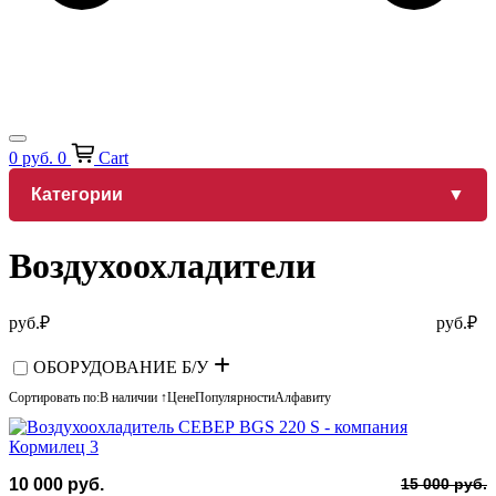
0
руб.
0
Cart
Категории
Воздухоохладители
руб.
₽
руб.
₽
ОБОРУДОВАНИЕ Б/У
Сортировать по:
В наличии ↑
Цене
Популярности
Алфавиту
П
Т
10 000
руб.
15 000
руб.