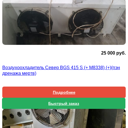
25 000
руб.
Воздухоохладитель Север BGS 415 S (+ М8338) (+)(пэн
дренажа мертв)
Подробнее
Быстрый заказ