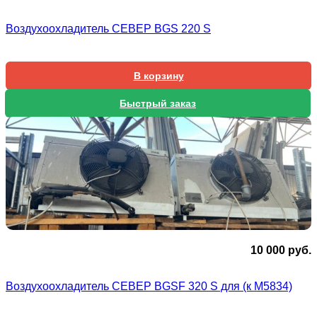
ц
ц
с
1
Воздухоохладитель СЕВЕР BGS 220 S
1
0
0
В корзину
Быстрый заказ
10 000
руб.
Воздухоохладитель СЕВЕР BGSF 320 S для (к М5834)