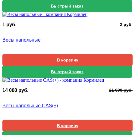
Быстрый заказ
П
Т
1
руб.
2
руб.
ц
ц
с
1
Весы напольные
2
В корзину
Быстрый заказ
П
Т
14 000
руб.
21 000
руб.
ц
ц
с
1
Весы напольные CAS(+)
2
0
0
В корзину