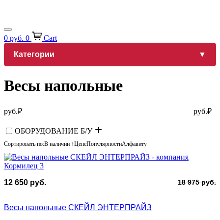
0
руб.
0
Cart
Категории
Весы напольные
руб.
₽
руб.
₽
ОБОРУДОВАНИЕ Б/У
Сортировать по:
В наличии ↑
Цене
Популярности
Алфавиту
П
Т
12 650
руб.
18 975
руб.
ц
ц
с
1
Весы напольные СКЕЙЛ ЭНТЕРПРАЙЗ
1
6
9