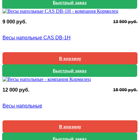
Быстрый заказ
П
Т
9 000
руб.
13 500
руб.
ц
ц
с
9
Весы напольные CAS DB-1H
1
0
5
В корзину
Быстрый заказ
П
Т
12 000
руб.
18 000
руб.
ц
ц
с
1
Весы напольные
1
0
0
В корзину
Быстрый заказ