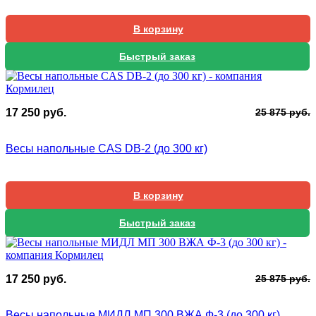
В корзину
Быстрый заказ
П
Т
17 250
руб.
25 875
руб.
ц
ц
с
1
Весы напольные CAS DB-2 (до 300 кг)
2
2
8
В корзину
Быстрый заказ
П
Т
17 250
руб.
25 875
руб.
ц
ц
с
1
Весы напольные МИДЛ МП 300 ВЖА Ф-3 (до 300 кг)