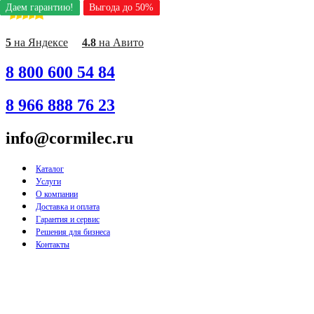
Даем гарантию!
Даем гарантию!
Даем гарантию!
Даем гарантию!
Даем гарантию!
Даем гарантию!
Даем гарантию!
Даем гарантию!
Даем гарантию!
Выгода до 50%
Выгода до 50%
Выгода до 50%
Выгода до 50%
Выгода до 50%
Выгода до 50%
Выгода до 50%
Выгода до 50%
Выгода до 50%
Перейти
к
содержимому
5
на Яндексе
4.8
на Авито
8 800 600 54 84
8 966 888 76 23
info@cormilec.ru
Каталог
Услуги
О компании
Доставка и оплата
Гарантия и сервис
Решения для бизнеса
Контакты