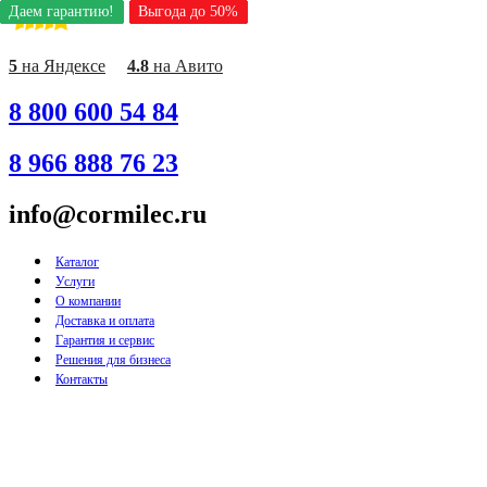
Даем гарантию!
Даем гарантию!
Даем гарантию!
Даем гарантию!
Даем гарантию!
Даем гарантию!
Даем гарантию!
Даем гарантию!
Даем гарантию!
Выгода до 50%
Выгода до 50%
Выгода до 50%
Выгода до 50%
Выгода до 50%
Выгода до 50%
Выгода до 50%
Выгода до 50%
Выгода до 50%
Перейти
к
содержимому
5
на Яндексе
4.8
на Авито
8 800 600 54 84
8 966 888 76 23
info@cormilec.ru
Каталог
Услуги
О компании
Доставка и оплата
Гарантия и сервис
Решения для бизнеса
Контакты