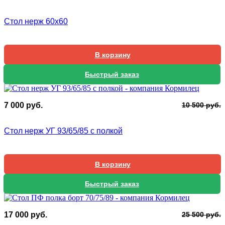
ц
ц
с
1
Стол нерж 60х60
2
0
0
В корзину
Быстрый заказ
П
Т
7 000
руб.
10 500
руб.
ц
ц
с
7
Стол нерж УГ 93/65/85 с полкой
1
0
5
В корзину
Быстрый заказ
П
Т
17 000
руб.
25 500
руб.
ц
ц