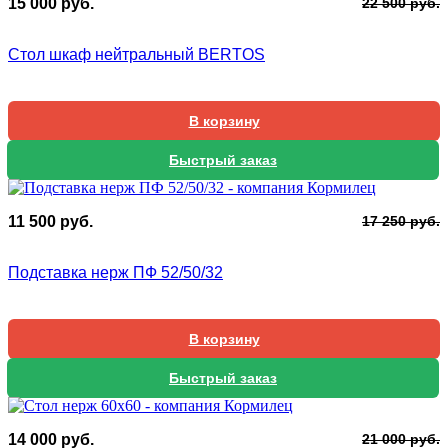
П
Т
15 000
руб.
22 500
руб.
ц
ц
с
1
Стол шкаф нейтральный BERTOS
2
0
5
В корзину
Быстрый заказ
П
Т
11 500
руб.
17 250
руб.
ц
ц
с
1
Подставка нерж ПФ 52/50/32
1
5
2
В корзину
Быстрый заказ
П
Т
14 000
руб.
21 000
руб.