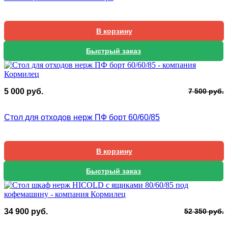
2
В корзину
Быстрый заказ
П
Т
5 000
руб.
7 500
руб.
ц
ц
с
5
Стол для отходов нерж ПФ борт 60/60/85
7
0
5
В корзину
Быстрый заказ
П
Т
34 900
руб.
52 350
руб.
ц
ц