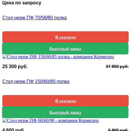
Цена по запросу
Стол нерж ПФ 70/58/80 полка
В корзину
Быстрый заказ
П
Т
25 300
руб.
37 950
руб.
ц
ц
с
2
Стол нерж ПФ 150/60/85 полка
3
3
9
В корзину
Быстрый заказ
П
Т
4 600
руб.
6 900
руб.