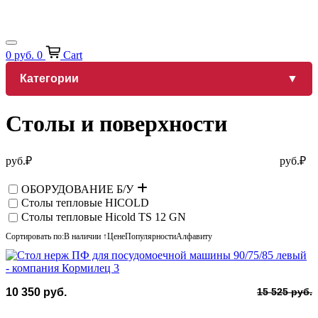
0
руб.
0
Cart
Категории
Столы и поверхности
руб.
₽
руб.
₽
ОБОРУДОВАНИЕ Б/У
Столы тепловые HICOLD
Столы тепловые Hicold TS 12 GN
Сортировать по:
В наличии ↑
Цене
Популярности
Алфавиту
П
Т
10 350
руб.
15 525
руб.
ц
ц
с
1