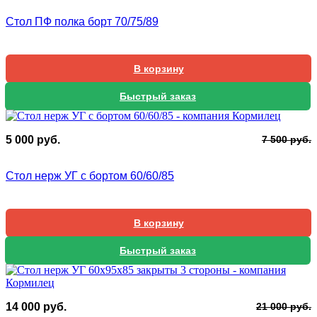
с
1
Стол ПФ полка борт 70/75/89
2
0
5
В корзину
Быстрый заказ
П
Т
5 000
руб.
7 500
руб.
ц
ц
с
5
Стол нерж УГ с бортом 60/60/85
7
0
5
В корзину
Быстрый заказ
П
Т
14 000
руб.
21 000
руб.