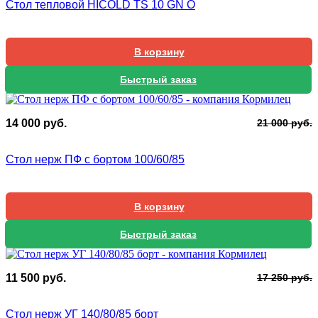
Стол тепловой HICOLD TS 10 GN O
6
0
5
В корзину
Быстрый заказ
П
Т
14 000
руб.
21 000
руб.
ц
ц
с
1
Стол нерж ПФ с бортом 100/60/85
2
0
0
В корзину
Быстрый заказ
П
Т
11 500
руб.
17 250
руб.
ц
ц
с
1
Стол нерж УГ 140/80/85 борт
1
5