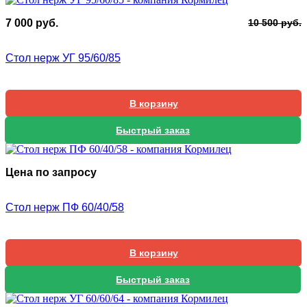
П
Т
7 000
руб.
10 500
руб.
ц
ц
с
7
Стол нерж УГ 95/60/85
1
0
5
В корзину
Быстрый заказ
Цена по запросу
Стол нерж ПФ 60/40/58
В корзину
Быстрый заказ