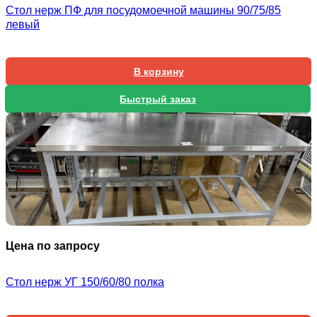
Стол нерж ПФ для посудомоечной машины 90/75/85
1
3
левый
5
В корзину
Быстрый заказ
Цена по запросу
Стол нерж УГ 150/60/80 полка