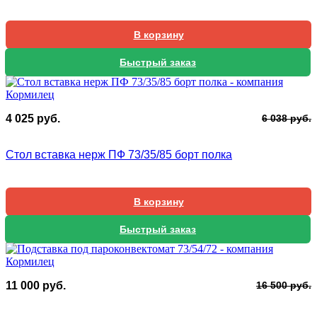
5
В корзину
Быстрый заказ
П
Т
4 025
руб.
6 038
руб.
ц
ц
с
4
Стол вставка нерж ПФ 73/35/85 борт полка
6
0
0
В корзину
Быстрый заказ
П
Т
11 000
руб.
16 500
руб.
ц
ц
с
1