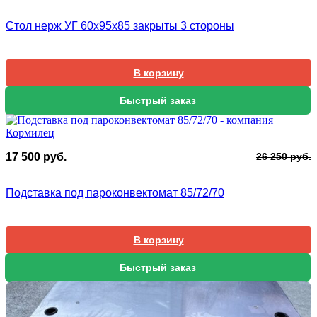
ц
ц
с
1
Стол нерж УГ 60х95х85 закрыты 3 стороны
2
0
0
В корзину
Быстрый заказ
П
Т
17 500
руб.
26 250
руб.
ц
ц
с
1
Подставка под пароконвектомат 85/72/70
2
5
2
В корзину
Быстрый заказ