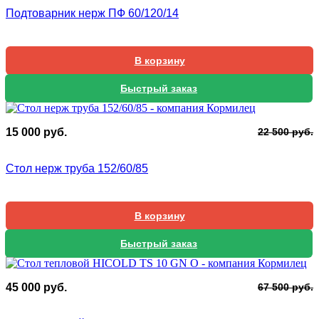
с
6
Подтоварник нерж ПФ 60/120/14
9
5
7
В корзину
Быстрый заказ
П
Т
15 000
руб.
22 500
руб.
ц
ц
с
1
Стол нерж труба 152/60/85
2
0
5
В корзину
Быстрый заказ
П
Т
45 000
руб.
67 500
руб.
ц
ц
с
4