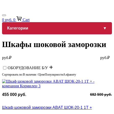
0
руб.
0
Cart
Категории
Шкафы шоковой заморозки
руб.
₽
руб.
₽
ОБОРУДОВАНИЕ Б/У
Сортировать по:
В наличии ↑
Цене
Популярности
Алфавиту
П
Т
455 000
руб.
682 500
руб.
ц
ц
с
4
Шкаф шоковой заморозки ABAT ШОК-20-1 1Т +
6
0
5