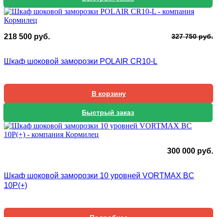
П
Т
218 500
руб.
327 750
руб.
ц
ц
с
2
Шкаф шоковой заморозки POLAIR CR10-L
3
5
7
В корзину
Быстрый заказ
300 000
руб.
Шкаф шоковой заморозки 10 уровней VORTMAX BC
10P(+)