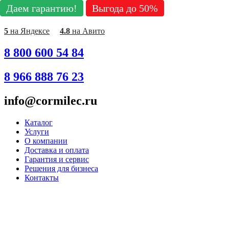
Даем гарантию!
Даем гарантию!
Даем гарантию!
Даем гарантию!
Даем гарантию!
Даем гарантию!
Даем гарантию!
Выгода до 50%
Выгода до 50%
Выгода до 50%
Выгода до 50%
Выгода до 50%
Выгода до 50%
Выгода до 50%
Перейти
к
содержимому
5
на Яндексе
4.8
на Авито
8 800 600 54 84
8 966 888 76 23
info@cormilec.ru
Каталог
Услуги
О компании
Доставка и оплата
Гарантия и сервис
Решения для бизнеса
Контакты