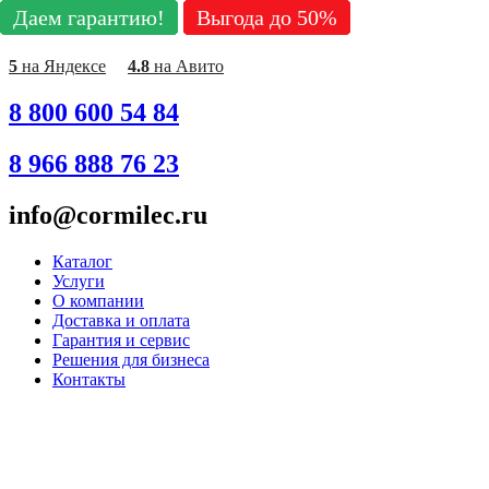
Даем гарантию!
Даем гарантию!
Даем гарантию!
Даем гарантию!
Даем гарантию!
Даем гарантию!
Даем гарантию!
Даем гарантию!
Даем гарантию!
Выгода до 50%
Выгода до 50%
Выгода до 50%
Выгода до 50%
Выгода до 50%
Выгода до 50%
Выгода до 50%
Выгода до 50%
Выгода до 50%
Перейти
к
содержимому
5
на Яндексе
4.8
на Авито
8 800 600 54 84
8 966 888 76 23
info@cormilec.ru
Каталог
Услуги
О компании
Доставка и оплата
Гарантия и сервис
Решения для бизнеса
Контакты