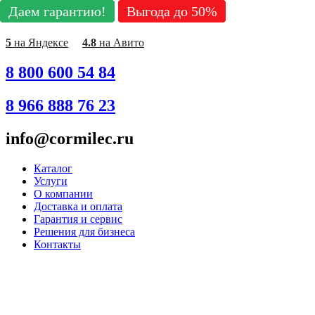
Даем гарантию!
Даем гарантию!
Даем гарантию!
Даем гарантию!
Даем гарантию!
Даем гарантию!
Даем гарантию!
Даем гарантию!
Даем гарантию!
Выгода до 50%
Выгода до 50%
Выгода до 50%
Выгода до 50%
Выгода до 50%
Выгода до 50%
Выгода до 50%
Выгода до 50%
Выгода до 50%
Перейти
к
содержимому
5
на Яндексе
4.8
на Авито
8 800 600 54 84
8 966 888 76 23
info@cormilec.ru
Каталог
Услуги
О компании
Доставка и оплата
Гарантия и сервис
Решения для бизнеса
Контакты