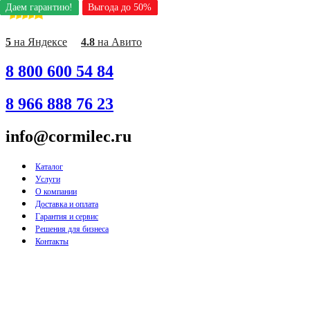
Даем гарантию!
Даем гарантию!
Даем гарантию!
Даем гарантию!
Даем гарантию!
Даем гарантию!
Даем гарантию!
Даем гарантию!
Даем гарантию!
Выгода до 50%
Выгода до 50%
Выгода до 50%
Выгода до 50%
Выгода до 50%
Выгода до 50%
Выгода до 50%
Выгода до 50%
Выгода до 50%
Перейти
к
содержимому
5
на Яндексе
4.8
на Авито
8 800 600 54 84
8 966 888 76 23
info@cormilec.ru
Каталог
Услуги
О компании
Доставка и оплата
Гарантия и сервис
Решения для бизнеса
Контакты