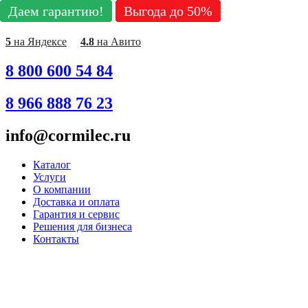
Даем гарантию!
Даем гарантию!
Даем гарантию!
Даем гарантию!
Даем гарантию!
Даем гарантию!
Даем гарантию!
Даем гарантию!
Даем гарантию!
Выгода до 50%
Выгода до 50%
Выгода до 50%
Выгода до 50%
Выгода до 50%
Выгода до 50%
Выгода до 50%
Выгода до 50%
Выгода до 50%
Перейти
к
содержимому
5
на Яндексе
4.8
на Авито
8 800 600 54 84
8 966 888 76 23
info@cormilec.ru
Каталог
Услуги
О компании
Доставка и оплата
Гарантия и сервис
Решения для бизнеса
Контакты