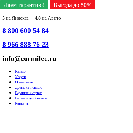
Даем гарантию!
Даем гарантию!
Даем гарантию!
Даем гарантию!
Даем гарантию!
Выгода до 50%
Выгода до 50%
Выгода до 50%
Выгода до 50%
Выгода до 50%
Перейти
к
содержимому
5
на Яндексе
4.8
на Авито
8 800 600 54 84
8 966 888 76 23
info@cormilec.ru
Каталог
Услуги
О компании
Доставка и оплата
Гарантия и сервис
Решения для бизнеса
Контакты