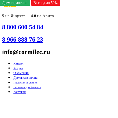
Даем гарантию!
Даем гарантию!
Даем гарантию!
Даем гарантию!
Даем гарантию!
Даем гарантию!
Даем гарантию!
Выгода до 50%
Выгода до 50%
Выгода до 50%
Выгода до 50%
Выгода до 50%
Выгода до 50%
Выгода до 50%
Перейти
к
содержимому
5
на Яндексе
4.8
на Авито
8 800 600 54 84
8 966 888 76 23
info@cormilec.ru
Каталог
Услуги
О компании
Доставка и оплата
Гарантия и сервис
Решения для бизнеса
Контакты