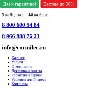
Даем гарантию!
Даем гарантию!
Даем гарантию!
Даем гарантию!
Даем гарантию!
Даем гарантию!
Даем гарантию!
Даем гарантию!
Даем гарантию!
Выгода до 50%
Выгода до 50%
Выгода до 50%
Выгода до 50%
Выгода до 50%
Выгода до 50%
Выгода до 50%
Выгода до 50%
Выгода до 50%
Перейти
к
содержимому
5
на Яндексе
4.8
на Авито
8 800 600 54 84
8 966 888 76 23
info@cormilec.ru
Каталог
Услуги
О компании
Доставка и оплата
Гарантия и сервис
Решения для бизнеса
Контакты