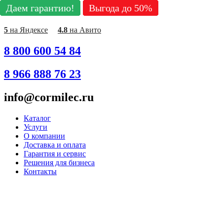
Даем гарантию!
Даем гарантию!
Даем гарантию!
Даем гарантию!
Даем гарантию!
Даем гарантию!
Даем гарантию!
Даем гарантию!
Даем гарантию!
Выгода до 50%
Выгода до 50%
Выгода до 50%
Выгода до 50%
Выгода до 50%
Выгода до 50%
Выгода до 50%
Выгода до 50%
Выгода до 50%
Перейти
к
содержимому
5
на Яндексе
4.8
на Авито
8 800 600 54 84
8 966 888 76 23
info@cormilec.ru
Каталог
Услуги
О компании
Доставка и оплата
Гарантия и сервис
Решения для бизнеса
Контакты