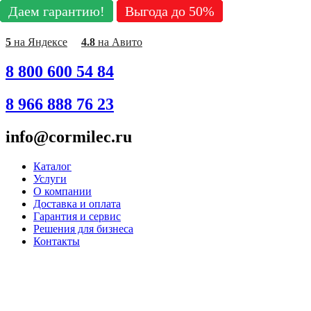
Даем гарантию!
Даем гарантию!
Даем гарантию!
Даем гарантию!
Даем гарантию!
Даем гарантию!
Даем гарантию!
Даем гарантию!
Даем гарантию!
Выгода до 50%
Выгода до 50%
Выгода до 50%
Выгода до 50%
Выгода до 50%
Выгода до 50%
Выгода до 50%
Выгода до 50%
Выгода до 50%
Перейти
к
содержимому
5
на Яндексе
4.8
на Авито
8 800 600 54 84
8 966 888 76 23
info@cormilec.ru
Каталог
Услуги
О компании
Доставка и оплата
Гарантия и сервис
Решения для бизнеса
Контакты