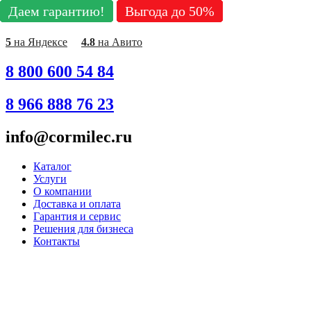
Даем гарантию!
Даем гарантию!
Даем гарантию!
Даем гарантию!
Даем гарантию!
Даем гарантию!
Даем гарантию!
Даем гарантию!
Даем гарантию!
Выгода до 50%
Выгода до 50%
Выгода до 50%
Выгода до 50%
Выгода до 50%
Выгода до 50%
Выгода до 50%
Выгода до 50%
Выгода до 50%
Перейти
к
содержимому
5
на Яндексе
4.8
на Авито
8 800 600 54 84
8 966 888 76 23
info@cormilec.ru
Каталог
Услуги
О компании
Доставка и оплата
Гарантия и сервис
Решения для бизнеса
Контакты