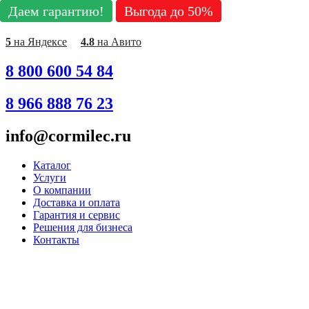
Даем гарантию!
Даем гарантию!
Даем гарантию!
Даем гарантию!
Даем гарантию!
Даем гарантию!
Даем гарантию!
Даем гарантию!
Даем гарантию!
Выгода до 50%
Выгода до 50%
Выгода до 50%
Выгода до 50%
Выгода до 50%
Выгода до 50%
Выгода до 50%
Выгода до 50%
Выгода до 50%
Перейти
к
содержимому
5
на Яндексе
4.8
на Авито
8 800 600 54 84
8 966 888 76 23
info@cormilec.ru
Каталог
Услуги
О компании
Доставка и оплата
Гарантия и сервис
Решения для бизнеса
Контакты