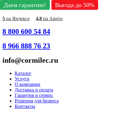
Даем гарантию!
Даем гарантию!
Даем гарантию!
Даем гарантию!
Даем гарантию!
Даем гарантию!
Даем гарантию!
Даем гарантию!
Даем гарантию!
Выгода до 50%
Выгода до 50%
Выгода до 50%
Выгода до 50%
Выгода до 50%
Выгода до 50%
Выгода до 50%
Выгода до 50%
Выгода до 50%
Перейти
к
содержимому
5
на Яндексе
4.8
на Авито
8 800 600 54 84
8 966 888 76 23
info@cormilec.ru
Каталог
Услуги
О компании
Доставка и оплата
Гарантия и сервис
Решения для бизнеса
Контакты