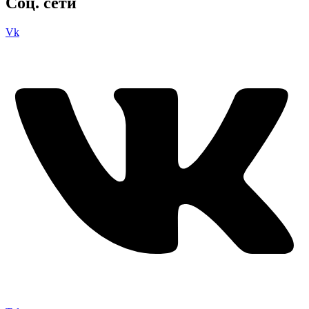
Соц. сети
Vk