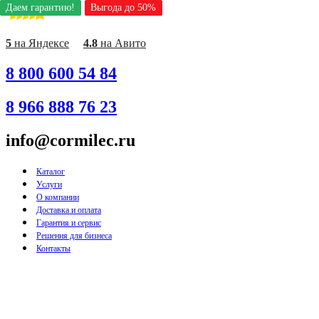
Даем гарантию!
Даем гарантию!
Даем гарантию!
Даем гарантию!
Даем гарантию!
Даем гарантию!
Даем гарантию!
Даем гарантию!
Даем гарантию!
Выгода до 50%
Выгода до 50%
Выгода до 50%
Выгода до 50%
Выгода до 50%
Выгода до 50%
Выгода до 50%
Выгода до 50%
Выгода до 50%
Перейти
к
содержимому
5
на Яндексе
4.8
на Авито
8 800 600 54 84
8 966 888 76 23
info@cormilec.ru
Каталог
Услуги
О компании
Доставка и оплата
Гарантия и сервис
Решения для бизнеса
Контакты