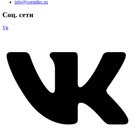
info@cormilec.ru
Соц. сети
Vk