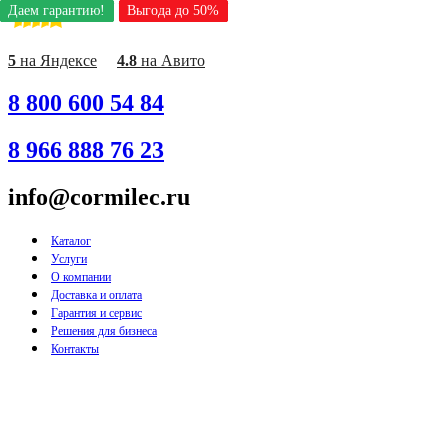
Даем гарантию!
Даем гарантию!
Даем гарантию!
Даем гарантию!
Даем гарантию!
Даем гарантию!
Даем гарантию!
Даем гарантию!
Даем гарантию!
Выгода до 50%
Выгода до 50%
Выгода до 50%
Выгода до 50%
Выгода до 50%
Выгода до 50%
Выгода до 50%
Выгода до 50%
Выгода до 50%
Перейти
к
содержимому
5
на Яндексе
4.8
на Авито
8 800 600 54 84
8 966 888 76 23
info@cormilec.ru
Каталог
Услуги
О компании
Доставка и оплата
Гарантия и сервис
Решения для бизнеса
Контакты