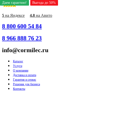
Даем гарантию!
Даем гарантию!
Даем гарантию!
Даем гарантию!
Даем гарантию!
Даем гарантию!
Даем гарантию!
Даем гарантию!
Даем гарантию!
Выгода до 50%
Выгода до 50%
Выгода до 50%
Выгода до 50%
Выгода до 50%
Выгода до 50%
Выгода до 50%
Выгода до 50%
Выгода до 50%
Перейти
к
содержимому
5
на Яндексе
4.8
на Авито
8 800 600 54 84
8 966 888 76 23
info@cormilec.ru
Каталог
Услуги
О компании
Доставка и оплата
Гарантия и сервис
Решения для бизнеса
Контакты