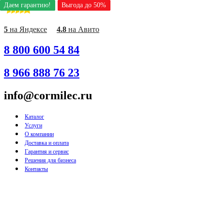
Даем гарантию!
Даем гарантию!
Даем гарантию!
Даем гарантию!
Даем гарантию!
Даем гарантию!
Даем гарантию!
Даем гарантию!
Даем гарантию!
Выгода до 50%
Выгода до 50%
Выгода до 50%
Выгода до 50%
Выгода до 50%
Выгода до 50%
Выгода до 50%
Выгода до 50%
Выгода до 50%
Перейти
к
содержимому
5
на Яндексе
4.8
на Авито
8 800 600 54 84
8 966 888 76 23
info@cormilec.ru
Каталог
Услуги
О компании
Доставка и оплата
Гарантия и сервис
Решения для бизнеса
Контакты