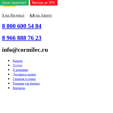
Даем гарантию!
Даем гарантию!
Даем гарантию!
Даем гарантию!
Даем гарантию!
Даем гарантию!
Даем гарантию!
Даем гарантию!
Даем гарантию!
Выгода до 50%
Выгода до 50%
Выгода до 50%
Выгода до 50%
Выгода до 50%
Выгода до 50%
Выгода до 50%
Выгода до 50%
Выгода до 50%
Перейти
к
содержимому
5
на Яндексе
4.8
на Авито
8 800 600 54 84
8 966 888 76 23
info@cormilec.ru
Каталог
Услуги
О компании
Доставка и оплата
Гарантия и сервис
Решения для бизнеса
Контакты