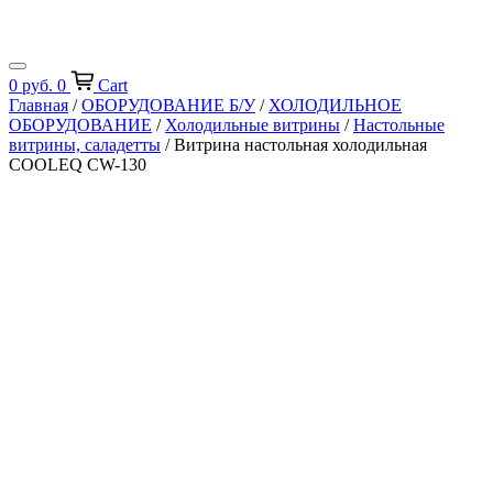
0
руб.
0
Cart
Главная
/
ОБОРУДОВАНИЕ Б/У
/
ХОЛОДИЛЬНОЕ
ОБОРУДОВАНИЕ
/
Холодильные витрины
/
Настольные
витрины, саладетты
/ Витрина настольная холодильная
COOLEQ CW-130