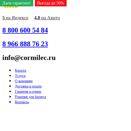
Даем гарантию!
Даем гарантию!
Даем гарантию!
Даем гарантию!
Даем гарантию!
Выгода до 50%
Выгода до 50%
Выгода до 50%
Выгода до 50%
Выгода до 50%
Перейти
к
содержимому
5
на Яндексе
4.8
на Авито
8 800 600 54 84
8 966 888 76 23
info@cormilec.ru
Каталог
Услуги
О компании
Доставка и оплата
Гарантия и сервис
Решения для бизнеса
Контакты