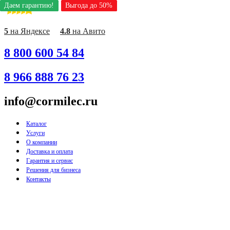
Даем гарантию!
Даем гарантию!
Даем гарантию!
Даем гарантию!
Даем гарантию!
Даем гарантию!
Даем гарантию!
Даем гарантию!
Даем гарантию!
Выгода до 50%
Выгода до 50%
Выгода до 50%
Выгода до 50%
Выгода до 50%
Выгода до 50%
Выгода до 50%
Выгода до 50%
Выгода до 50%
Перейти
к
содержимому
5
на Яндексе
4.8
на Авито
8 800 600 54 84
8 966 888 76 23
info@cormilec.ru
Каталог
Услуги
О компании
Доставка и оплата
Гарантия и сервис
Решения для бизнеса
Контакты