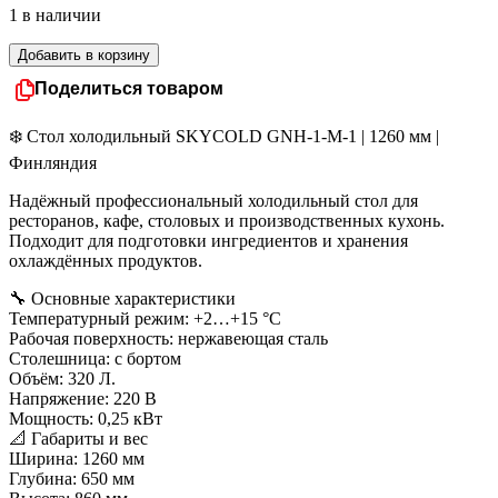
1 в наличии
составляла
70
105
000 руб..
Количество
Добавить в корзину
000 руб..
товара
Поделиться товаром
Стол
холодильный
SKYCOLD
❄️ Стол холодильный SKYCOLD GNH-1-M-1 | 1260 мм |
GNH-
Финляндия
1-
M-
Надёжный профессиональный холодильный стол для
1
ресторанов, кафе, столовых и производственных кухонь.
COLD
Подходит для подготовки ингредиентов и хранения
LINE
охлаждённых продуктов.
1260
мм
🔧 Основные характеристики
Температурный режим: +2…+15 °C
Рабочая поверхность: нержавеющая сталь
Столешница: c бортом
Объём: 320 Л.
Напряжение: 220 В
Мощность: 0,25 кВт
📐 Габариты и вес
Ширина: 1260 мм
Глубина: 650 мм