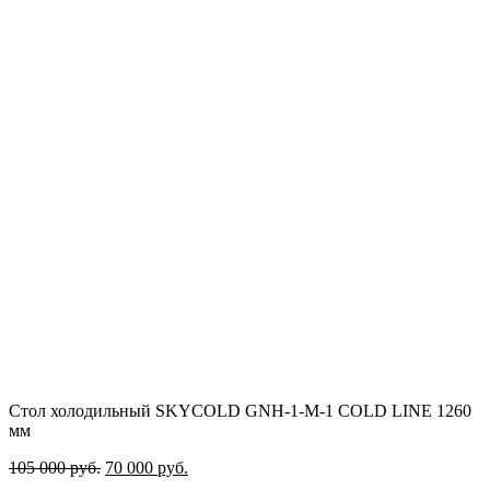
Стол холодильный SKYCOLD GNH-1-M-1 COLD LINE 1260
мм
Первоначальная
Текущая
105 000
руб.
70 000
руб.
цена
цена: