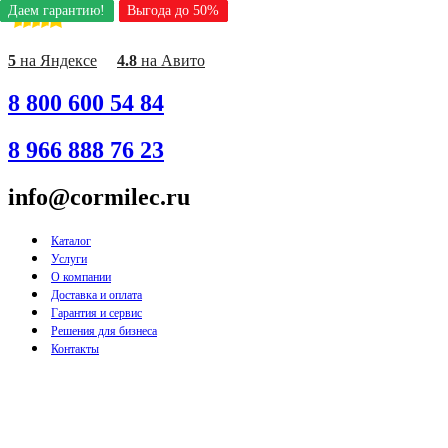
Даем гарантию!
Даем гарантию!
Даем гарантию!
Даем гарантию!
Даем гарантию!
Даем гарантию!
Даем гарантию!
Выгода до 50%
Выгода до 50%
Выгода до 50%
Выгода до 50%
Выгода до 50%
Выгода до 50%
Выгода до 50%
Перейти
к
содержимому
5
на Яндексе
4.8
на Авито
8 800 600 54 84
8 966 888 76 23
info@cormilec.ru
Каталог
Услуги
О компании
Доставка и оплата
Гарантия и сервис
Решения для бизнеса
Контакты