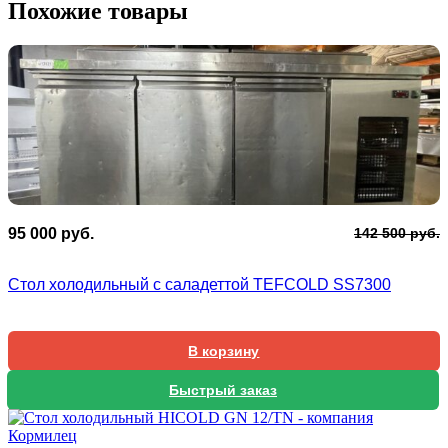
Похожие товары
П
Т
95 000
руб.
142 500
руб.
ц
ц
с
9
Стол холодильный с саладеттой TEFCOLD SS7300
1
0
5
В корзину
Быстрый заказ