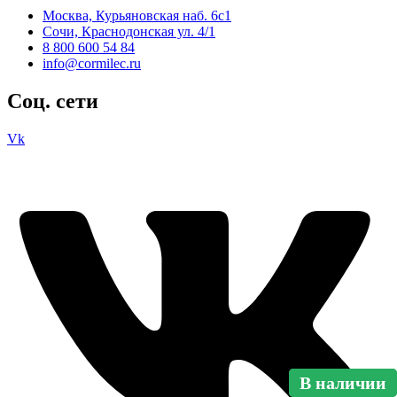
Москва, Курьяновская наб. 6с1
Сочи, Краснодонская ул. 4/1
8 800 600 54 84
info@cormilec.ru
Соц. сети
Vk
В наличии
В наличии