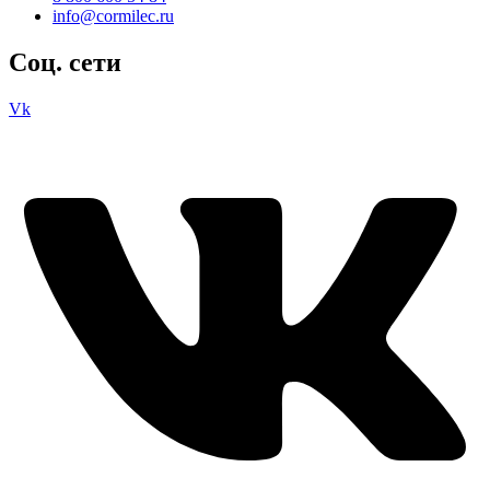
info@cormilec.ru
Соц. сети
Vk