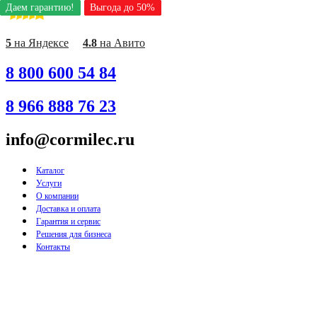
Даем гарантию!
Даем гарантию!
Даем гарантию!
Даем гарантию!
Даем гарантию!
Даем гарантию!
Даем гарантию!
Даем гарантию!
Даем гарантию!
Выгода до 50%
Выгода до 50%
Выгода до 50%
Выгода до 50%
Выгода до 50%
Выгода до 50%
Выгода до 50%
Выгода до 50%
Выгода до 50%
Перейти
к
содержимому
5
на Яндексе
4.8
на Авито
8 800 600 54 84
8 966 888 76 23
info@cormilec.ru
Каталог
Услуги
О компании
Доставка и оплата
Гарантия и сервис
Решения для бизнеса
Контакты