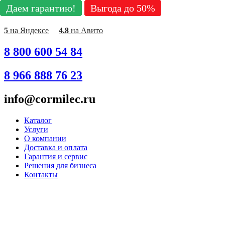
Даем гарантию!
Даем гарантию!
Даем гарантию!
Даем гарантию!
Даем гарантию!
Даем гарантию!
Даем гарантию!
Даем гарантию!
Даем гарантию!
Выгода до 50%
Выгода до 50%
Выгода до 50%
Выгода до 50%
Выгода до 50%
Выгода до 50%
Выгода до 50%
Выгода до 50%
Выгода до 50%
Перейти
к
содержимому
5
на Яндексе
4.8
на Авито
8 800 600 54 84
8 966 888 76 23
info@cormilec.ru
Каталог
Услуги
О компании
Доставка и оплата
Гарантия и сервис
Решения для бизнеса
Контакты