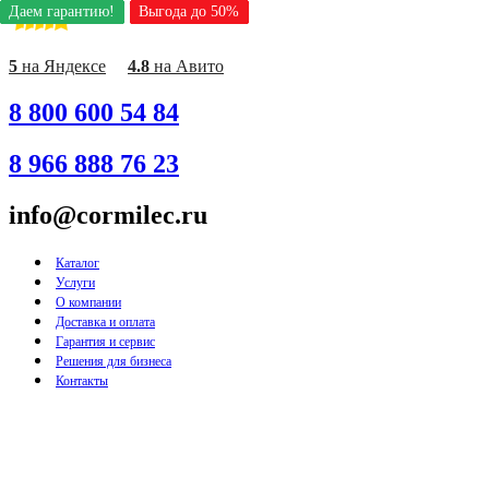
Даем гарантию!
Даем гарантию!
Даем гарантию!
Даем гарантию!
Даем гарантию!
Даем гарантию!
Даем гарантию!
Даем гарантию!
Даем гарантию!
Выгода до 50%
Выгода до 50%
Выгода до 50%
Выгода до 50%
Выгода до 50%
Выгода до 50%
Выгода до 50%
Выгода до 50%
Выгода до 50%
Перейти
к
содержимому
5
на Яндексе
4.8
на Авито
8 800 600 54 84
8 966 888 76 23
info@cormilec.ru
Каталог
Услуги
О компании
Доставка и оплата
Гарантия и сервис
Решения для бизнеса
Контакты