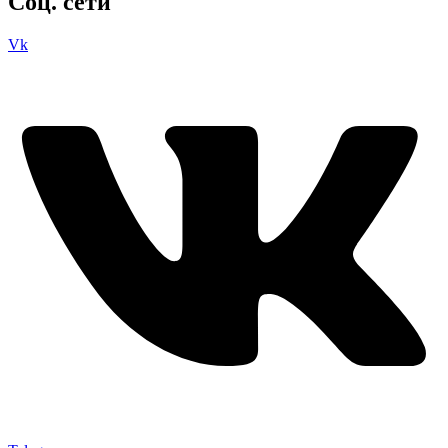
Соц. сети
Vk