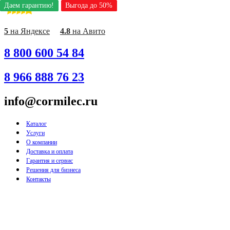
Даем гарантию!
Даем гарантию!
Даем гарантию!
Даем гарантию!
Даем гарантию!
Даем гарантию!
Даем гарантию!
Выгода до 50%
Выгода до 50%
Выгода до 50%
Выгода до 50%
Выгода до 50%
Выгода до 50%
Выгода до 50%
Перейти
к
содержимому
5
на Яндексе
4.8
на Авито
8 800 600 54 84
8 966 888 76 23
info@cormilec.ru
Каталог
Услуги
О компании
Доставка и оплата
Гарантия и сервис
Решения для бизнеса
Контакты