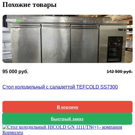
Похожие товары
П
Т
95 000
руб.
142 500
руб.
ц
ц
с
9
Стол холодильный с саладеттой TEFCOLD SS7300
1
0
5
В корзину
Быстрый заказ