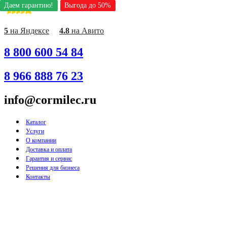
Даем гарантию!
Даем гарантию!
Даем гарантию!
Даем гарантию!
Даем гарантию!
Даем гарантию!
Даем гарантию!
Даем гарантию!
Даем гарантию!
Выгода до 50%
Выгода до 50%
Выгода до 50%
Выгода до 50%
Выгода до 50%
Выгода до 50%
Выгода до 50%
Выгода до 50%
Выгода до 50%
Перейти
к
содержимому
5
на Яндексе
4.8
на Авито
8 800 600 54 84
8 966 888 76 23
info@cormilec.ru
Каталог
Услуги
О компании
Доставка и оплата
Гарантия и сервис
Решения для бизнеса
Контакты