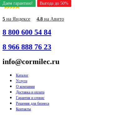
Даем гарантию!
Даем гарантию!
Даем гарантию!
Даем гарантию!
Даем гарантию!
Даем гарантию!
Даем гарантию!
Выгода до 50%
Выгода до 50%
Выгода до 50%
Выгода до 50%
Выгода до 50%
Выгода до 50%
Выгода до 50%
Перейти
к
содержимому
5
на Яндексе
4.8
на Авито
8 800 600 54 84
8 966 888 76 23
info@cormilec.ru
Каталог
Услуги
О компании
Доставка и оплата
Гарантия и сервис
Решения для бизнеса
Контакты