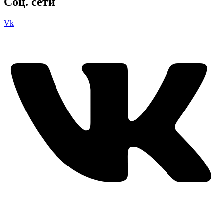
Соц. сети
Vk