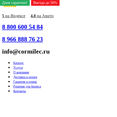
Даем гарантию!
Даем гарантию!
Даем гарантию!
Даем гарантию!
Даем гарантию!
Даем гарантию!
Даем гарантию!
Даем гарантию!
Даем гарантию!
Выгода до 50%
Выгода до 50%
Выгода до 50%
Выгода до 50%
Выгода до 50%
Выгода до 50%
Выгода до 50%
Выгода до 50%
Выгода до 50%
Перейти
к
содержимому
5
на Яндексе
4.8
на Авито
8 800 600 54 84
8 966 888 76 23
info@cormilec.ru
Каталог
Услуги
О компании
Доставка и оплата
Гарантия и сервис
Решения для бизнеса
Контакты