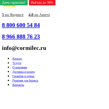
Даем гарантию!
Даем гарантию!
Даем гарантию!
Даем гарантию!
Даем гарантию!
Даем гарантию!
Даем гарантию!
Даем гарантию!
Даем гарантию!
Выгода до 50%
Выгода до 50%
Выгода до 50%
Выгода до 50%
Выгода до 50%
Выгода до 50%
Выгода до 50%
Выгода до 50%
Выгода до 50%
Перейти
к
содержимому
5
на Яндексе
4.8
на Авито
8 800 600 54 84
8 966 888 76 23
info@cormilec.ru
Каталог
Услуги
О компании
Доставка и оплата
Гарантия и сервис
Решения для бизнеса
Контакты