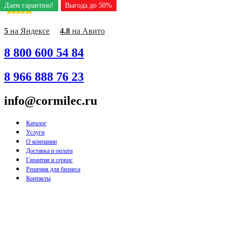
Даем гарантию!
Даем гарантию!
Даем гарантию!
Даем гарантию!
Даем гарантию!
Даем гарантию!
Даем гарантию!
Даем гарантию!
Даем гарантию!
Выгода до 50%
Выгода до 50%
Выгода до 50%
Выгода до 50%
Выгода до 50%
Выгода до 50%
Выгода до 50%
Выгода до 50%
Выгода до 50%
Перейти
к
содержимому
5
на Яндексе
4.8
на Авито
8 800 600 54 84
8 966 888 76 23
info@cormilec.ru
Каталог
Услуги
О компании
Доставка и оплата
Гарантия и сервис
Решения для бизнеса
Контакты