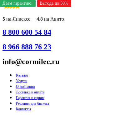
Даем гарантию!
Даем гарантию!
Даем гарантию!
Даем гарантию!
Даем гарантию!
Даем гарантию!
Даем гарантию!
Даем гарантию!
Даем гарантию!
Выгода до 50%
Выгода до 50%
Выгода до 50%
Выгода до 50%
Выгода до 50%
Выгода до 50%
Выгода до 50%
Выгода до 50%
Выгода до 50%
Перейти
к
содержимому
5
на Яндексе
4.8
на Авито
8 800 600 54 84
8 966 888 76 23
info@cormilec.ru
Каталог
Услуги
О компании
Доставка и оплата
Гарантия и сервис
Решения для бизнеса
Контакты