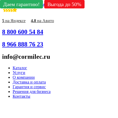
Даем гарантию!
Даем гарантию!
Даем гарантию!
Даем гарантию!
Даем гарантию!
Даем гарантию!
Даем гарантию!
Даем гарантию!
Даем гарантию!
Выгода до 50%
Выгода до 50%
Выгода до 50%
Выгода до 50%
Выгода до 50%
Выгода до 50%
Выгода до 50%
Выгода до 50%
Выгода до 50%
Перейти к содержимому
5
на Яндексе
4.8
на Авито
8 800 600 54 84
8 966 888 76 23
info@cormilec.ru
Каталог
Услуги
О компании
Доставка и оплата
Гарантия и сервис
Решения для бизнеса
Контакты