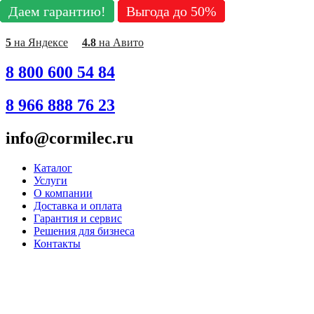
Даем гарантию!
Даем гарантию!
Даем гарантию!
Даем гарантию!
Даем гарантию!
Даем гарантию!
Даем гарантию!
Даем гарантию!
Даем гарантию!
Выгода до 50%
Выгода до 50%
Выгода до 50%
Выгода до 50%
Выгода до 50%
Выгода до 50%
Выгода до 50%
Выгода до 50%
Выгода до 50%
Перейти
к
содержимому
5
на Яндексе
4.8
на Авито
8 800 600 54 84
8 966 888 76 23
info@cormilec.ru
Каталог
Услуги
О компании
Доставка и оплата
Гарантия и сервис
Решения для бизнеса
Контакты