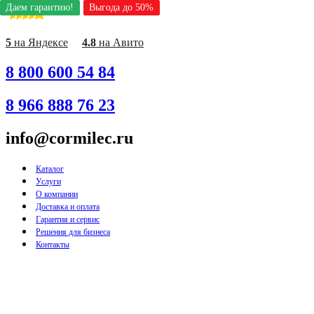
Даем гарантию!
Даем гарантию!
Даем гарантию!
Даем гарантию!
Даем гарантию!
Даем гарантию!
Даем гарантию!
Выгода до 50%
Выгода до 50%
Выгода до 50%
Выгода до 50%
Выгода до 50%
Выгода до 50%
Выгода до 50%
Перейти
к
содержимому
5
на Яндексе
4.8
на Авито
8 800 600 54 84
8 966 888 76 23
info@cormilec.ru
Каталог
Услуги
О компании
Доставка и оплата
Гарантия и сервис
Решения для бизнеса
Контакты