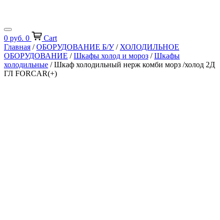
0
руб.
0
Cart
Главная
/
ОБОРУДОВАНИЕ Б/У
/
ХОЛОДИЛЬНОЕ
ОБОРУДОВАНИЕ
/
Шкафы холод и мороз
/
Шкафы
холодильные
/ Шкаф холодильный нерж комби морз /холод 2Д
ГЛ FORCAR(+)