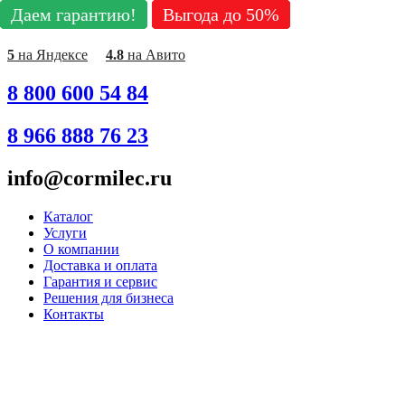
Даем гарантию!
Даем гарантию!
Даем гарантию!
Даем гарантию!
Даем гарантию!
Даем гарантию!
Даем гарантию!
Даем гарантию!
Даем гарантию!
Выгода до 50%
Выгода до 50%
Выгода до 50%
Выгода до 50%
Выгода до 50%
Выгода до 50%
Выгода до 50%
Выгода до 50%
Выгода до 50%
Перейти
к
содержимому
5
на Яндексе
4.8
на Авито
8 800 600 54 84
8 966 888 76 23
info@cormilec.ru
Каталог
Услуги
О компании
Доставка и оплата
Гарантия и сервис
Решения для бизнеса
Контакты