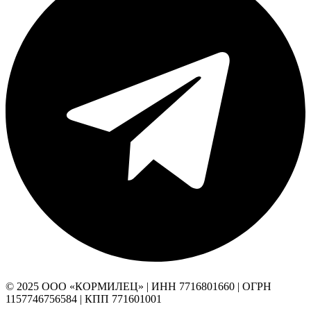
© 2025 ООО «КОРМИЛЕЦ» | ИНН 7716801660 | ОГРН
1157746756584 | КПП 771601001