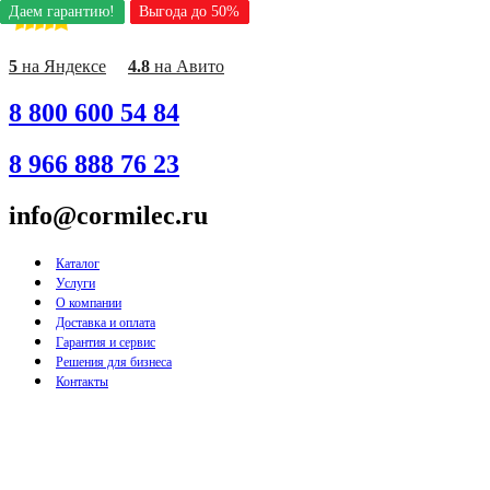
Даем гарантию!
Даем гарантию!
Даем гарантию!
Даем гарантию!
Даем гарантию!
Выгода до 50%
Выгода до 50%
Выгода до 50%
Выгода до 50%
Выгода до 50%
Перейти
к
содержимому
5
на Яндексе
4.8
на Авито
8 800 600 54 84
8 966 888 76 23
info@cormilec.ru
Каталог
Услуги
О компании
Доставка и оплата
Гарантия и сервис
Решения для бизнеса
Контакты