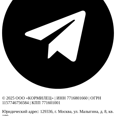
© 2025 ООО «КОРМИЛЕЦ» | ИНН 7716801660 | ОГРН
1157746756584 | КПП 771601001
Юридический адрес: 129336, г. Москва, ул. Малыгина, д. 8, кв.