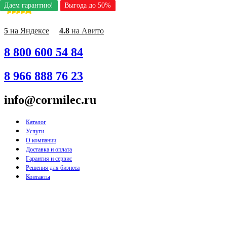
Даем гарантию!
Даем гарантию!
Даем гарантию!
Даем гарантию!
Даем гарантию!
Даем гарантию!
Даем гарантию!
Выгода до 50%
Выгода до 50%
Выгода до 50%
Выгода до 50%
Выгода до 50%
Выгода до 50%
Выгода до 50%
Перейти
к
содержимому
5
на Яндексе
4.8
на Авито
8 800 600 54 84
8 966 888 76 23
info@cormilec.ru
Каталог
Услуги
О компании
Доставка и оплата
Гарантия и сервис
Решения для бизнеса
Контакты